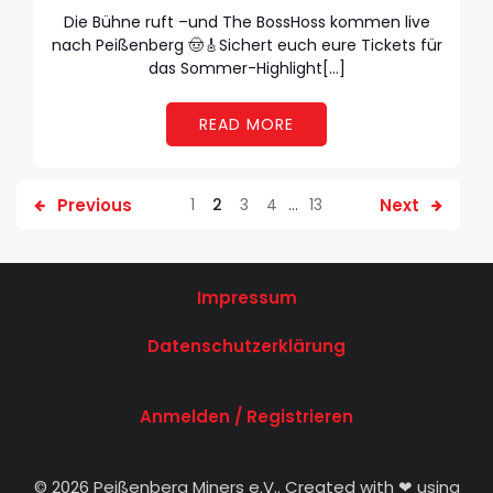
Die Bühne ruft –und The BossHoss kommen live
nach Peißenberg 🤠🎸Sichert euch eure Tickets für
das Sommer-Highlight[…]
READ MORE
Previous
Next
1
2
3
4
…
13
Impressum
Datenschutzerklärung
Anmelden / Registrieren
© 2026 Peißenberg Miners e.V.. Created with ❤ using