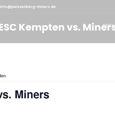
info@peissenberg-miners.de
ESC Kempten vs. Miner
NEWS
den.
s. Miners