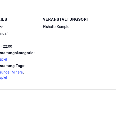
ILS
VERANSTALTUNGSORT
Eishalle Kempten
m:
anuar
 - 22:00
staltungskategorie:
spiel
staltung-Tags:
runde
,
Miners
,
spiel