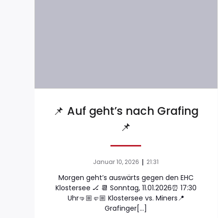
📌 Auf geht’s nach Grafing
📌
|
Januar 10, 2026
21:31
Morgen geht’s auswärts gegen den EHC
Klostersee 🏒 📆 Sonntag, 11.01.2026⏰ 17:30
Uhr🤜🏼🤛🏼 Klostersee vs. Miners📍
Grafinger[…]